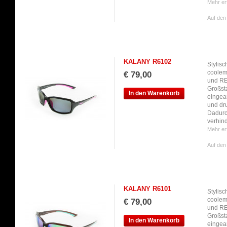
Mehr er
Auf den
KALANY R6102
Stylisc
coolem
€ 79,00
und REV
Großst
In den Warenkorb
eingear
und dru
Dadurc
verhind
Mehr er
Auf den
KALANY R6101
Stylisc
coolem
€ 79,00
und REV
Großst
In den Warenkorb
eingear