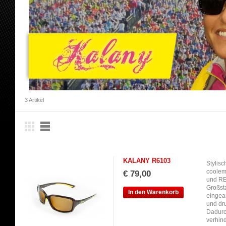
3 Artikel
KALANY R6103
Stylisc
coolem
€ 79,00
und REV
Großst
In den Warenkorb
eingear
und dru
Dadurc
verhind