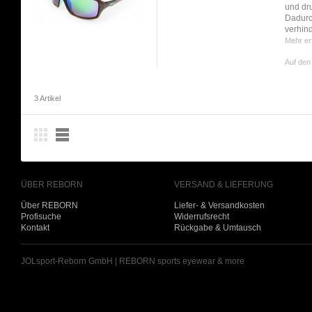
und dru
Dadurc
verhind
Mehr er
Auf den
3 Artikel
ÜBER REBORN
VERSAND & LIEFERUNG
Über REBORN
Liefer- & Versandkosten
Profisuche
Widerrufsrecht
Kontakt
Rückgabe & Umtausch
JOLsport-Reborn GmbH | REBORN sports eyewear & more