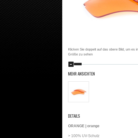
Klicken Sie doppelt auf das obere Bild, um es in
Größe zu sehen
MEHR ANSICHTEN
DETAILS
ORANGE | orange
> 100% UV-Schutz