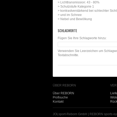
> Lichttransmission: 43 - 80%
> Schutzstufe Kategorie 1
> kontrastverstärkend bei schlechter Sicht
> und im Schnee
> Nebel und Bewölkung
SCHLAGWORTE
Fügen Sie Ihre Schlagworte hinzu:
Verwenden Sie Leerzeichen um Schlagwo
Textabschnitte.
ÜBER REBORN
VER
Über REBORN
Lief
Profisuche
Wide
Kontakt
Rüc
JOLsport-Reborn GmbH | REBORN sports ey