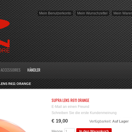
Mein Benutzerkonto
Mein Wunschzettel
Mein Ware
ACCESSOIRES
HÄNDLER
LENS R611 ORANGE
SUPRA LENS R611 ORANGE
E-Mail an einen Freund
Schreiben Sie die erste Kundenmeinung
€ 19,00
Verfügbarkeit:
Auf Lager
Menge
In den Warenkorb