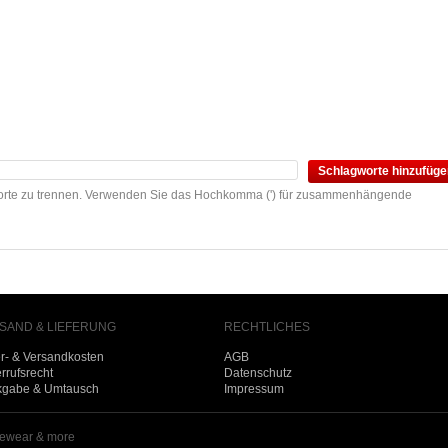
Schlagworte hinzufüge
rte zu trennen. Verwenden Sie das Hochkomma (') für zusammenhängende
SAND & LIEFERUNG
RECHTLICHES
er- & Versandkosten
AGB
rrufsrecht
Datenschutz
kgabe & Umtausch
Impressum
ewear & more