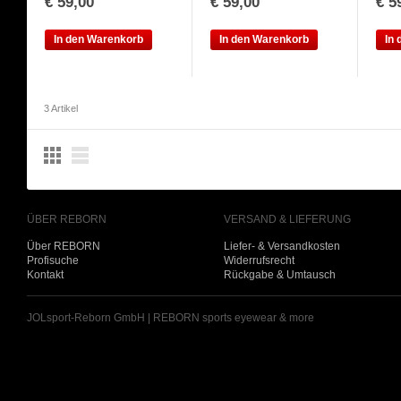
€ 59,00
€ 59,00
€ 5
In den Warenkorb
In den Warenkorb
In
3 Artikel
ÜBER REBORN
VERSAND & LIEFERUNG
Über REBORN
Liefer- & Versandkosten
Profisuche
Widerrufsrecht
Kontakt
Rückgabe & Umtausch
JOLsport-Reborn GmbH | REBORN sports eyewear & more