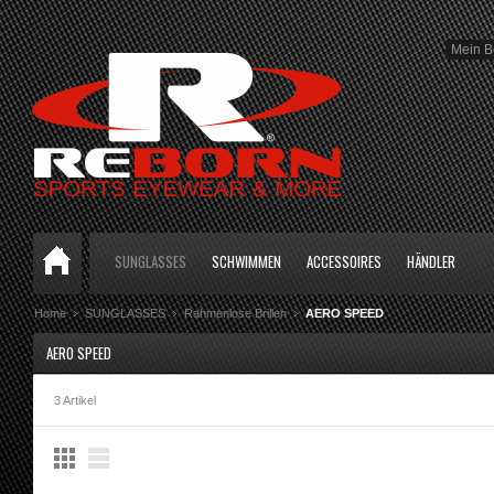
Mein B
SUNGLASSES
SCHWIMMEN
ACCESSOIRES
HÄNDLER
Home
SUNGLASSES
Rahmenlose Brillen
AERO SPEED
AERO SPEED
3 Artikel