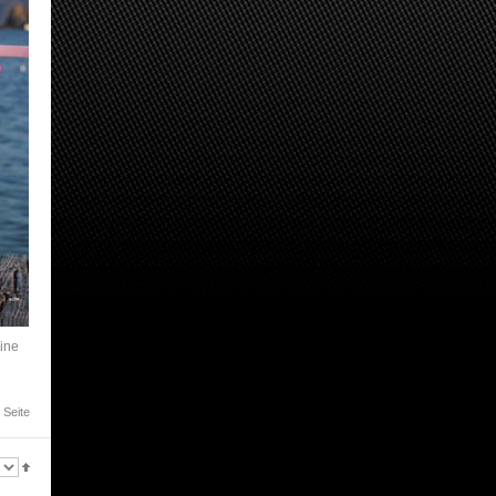
ine
 Seite