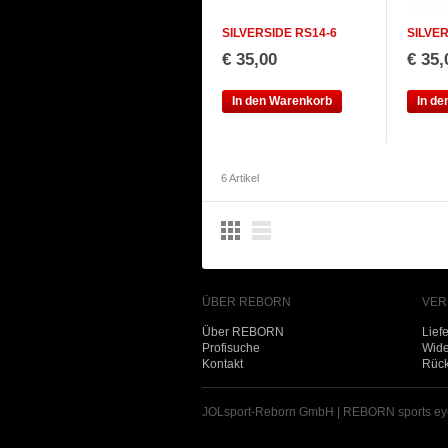
SILVERSIDE RS14-6
SILVER
€ 35,00
€ 35,
In den Warenkorb
In d
6 Artikel
ÜBER REBORN
VER
Über REBORN
Lief
Profisuche
Wide
Kontakt
Rüc
JOLsport-Reborn GmbH | REBORN sports ey