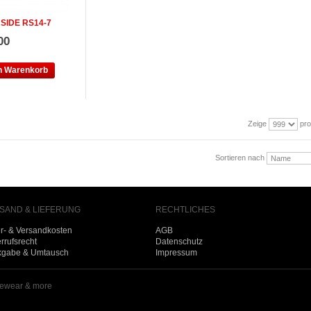
SIDE RS14-7
00
en Warenkorb
Zeige
pro
Sortieren nach
SAND & LIEFERUNG
RECHTLICHES
er- & Versandkosten
AGB
rrufsrecht
Datenschutz
kgabe & Umtausch
Impressum
ewear & more