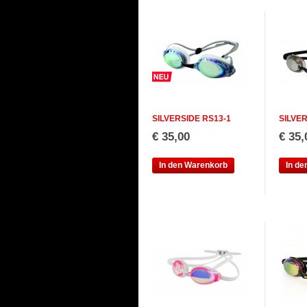
SILVERSIDE RS13-1
SILVER
€ 35,00
€ 35,
In den Warenkorb
In d