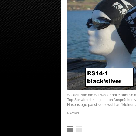
So klein wie die Schwedenbrille aber so
Top-Schwimmbrille, die den Ansprüchen vo
Nasenstege passt sie sowohl auf kleinen
6 Artikel