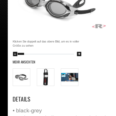
Klicken Sie doppelt auf das obere Bild, um es in voller
Größe zu sehen
MEHR ANSICHTEN
DETAILS
• black-grey