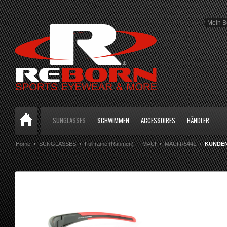
Mein B
SUNGLASSES
SCHWIMMEN
ACCESSOIRES
HÄNDLER
Home
SUNGLASSES
Fullframe (Rahmen)
MAUI
MAUI R5441
KUNDE