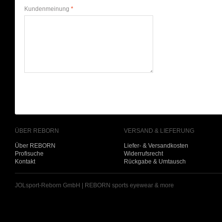
Kundenmeinung
*
ÜBER REBORN
VERSAND & LIEFERUNG
Über REBORN
Liefer- & Versandkosten
Profisuche
Widerrufsrecht
Kontakt
Rückgabe & Umtausch
JOLsport-Reborn GmbH | REBORN sports eyewear & more