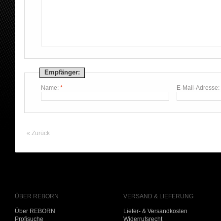
Empfänger:
Name:
*
E-Mail-Adresse:
«
Zurück
ÜBER REBORN
VERSAND & LIEFERUNG
Über REBORN
Liefer- & Versandkosten
Profisuche
Widerrufsrecht