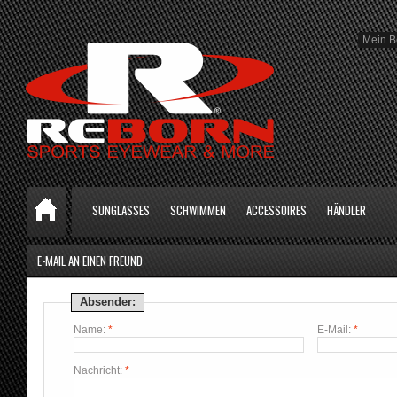
Mein B
SUNGLASSES
SCHWIMMEN
ACCESSOIRES
HÄNDLER
E-MAIL AN EINEN FREUND
Absender:
Name:
*
E-Mail:
*
Nachricht:
*