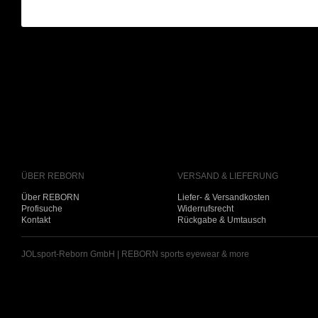
ÜBER REBORN
VERSAND & LIEFERUNG
Über REBORN
Liefer- & Versandkosten
Profisuche
Widerrufsrecht
Kontakt
Rückgabe & Umtausch
JOLsport-Reborn GmbH | REBORN sports eyewear & more