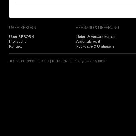
ÜBER REBORN
VERSAND & LIEFERUNG
Über REBORN
Liefer- & Versandkosten
Profisuche
Widerrufsrecht
Kontakt
Rückgabe & Umtausch
JOLsport-Reborn GmbH | REBORN sports eyewear & more