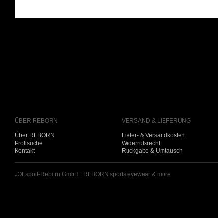
ÜBER REBORN
VERSAND & LIEFERUNG
Über REBORN
Liefer- & Versandkosten
Profisuche
Widerrufsrecht
Kontakt
Rückgabe & Umtausch
JOLsport-Reborn GmbH | REBORN sports eyewear & more