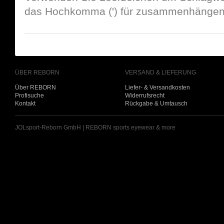
das Hochkomma (') für zusammenhängend
ÜBER REBORN
VERSAND & LIEFERUNG
Über REBORN
Liefer- & Versandkosten
Profisuche
Widerrufsrecht
Kontakt
Rückgabe & Umtausch
JOLsport-Reborn GmbH | REBORN sports eyewear & more